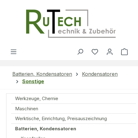
Zum Hauptinhalt springen
Du hast 0 Produ
Ware
Batterien, Kondensatoren
Kondensatoren
Sonstige
Werkzeuge, Chemie
Maschinen
Werktische, Einrichtung, Preisauszeichnung
Batterien, Kondensatoren