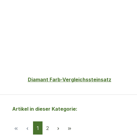
Diamant Farb-Vergleichssteinsatz
Artikel in dieser Kategorie:
Seite
Seite
1
2