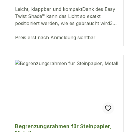
Leicht, klappbar und kompaktDank des Easy
Twist Shade™ kann das Licht so exatkt
positioniert werden, wie es gebraucht wird3
HelligkeitsstufenTageslicht-LEDs (6.000 K) mit
CRI 95+ für eine getreue
Preis erst nach Anmeldung sichtbar
FarbwiedergabeTageslicht-LEDs verringern
die Ermüdung der Augen und verbessern den
KontrastHöhe: 350 mmInkl. Netzstecker
Begrenzungsrahmen für Steinpapier,