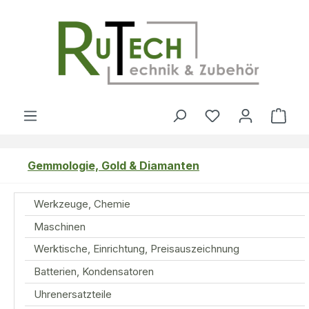
Zum Hauptinhalt springen
Du hast 0 Produ
Ware
Gemmologie, Gold & Diamanten
Werkzeuge, Chemie
Maschinen
Werktische, Einrichtung, Preisauszeichnung
Batterien, Kondensatoren
Uhrenersatzteile