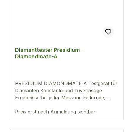
Diamanttester Presidium -
Diamondmate-A
PRESIDIUM DIAMONDMATE-A Testgerät für
Diamanten Konstante und zuverlässige
Ergebnisse bei jeder Messung Federnde,
thermoelektrische Prüfspitze sorgt für einen
konstanten Druck zwischen Prüfspitze und
Preis erst nach Anmeldung sichtbar
Edelstein Testet Steine ab 0,02 ct Digitale
Leuchtanzeige des Testergebnisses