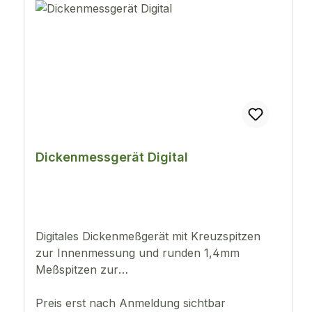
gefasst (geschlossen), lose Typ: Handgerät
Dickenmessgerät Digital
Digitales Dickenmeßgerät mit Kreuzspitzen
zur Innenmessung und runden 1,4mm
Meßspitzen zur
Stärkenmessung.Messbereich: 0-25mm,
Ablesung 0,01mm
Preis erst nach Anmeldung sichtbar