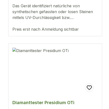
Das Gerät identifiziert natürliche von
synthetischen gefassten oder losen Steinen
mittels UV-Durchlässigkeit bzw.
Absorption.Konstante und zuverlässige
Ergebnisse bei jeder Messung Federnde,
Preis erst nach Anmeldung sichtbar
thermoelektrische Prüfspitze sorgt für einen
konstanten Druck zwischen Prüfspitze und
Edelstein Testet Steine ab 0,02 ct Digitale
Leuchtanzeige des Testergebnisses
Akustische Metallwarnanzeige Batteriebetrieb
mit 3 Stück AAA (LR03) oder mit optional
erhältlichem Adapte
Diamanttester Presidium OTi