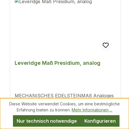
Leveridge Maß Presidium, analog
MECHANISCHES EDELSTEINMAß Analoges
Edelsteinmaß für runde, brillant-geschliffene
Diese Website verwendet Cookies, um eine bestmögliche
Edelsteine. Wandelt Millimetermessung in
Erfahrung bieten zu können.
Mehr Informationen ...
Karat um Schnell und einfach abzulesende
Nur technisch notwendige
Konfigurieren
analoge Anzeige (mm/ct/amerikanische
Preis erst nach Anmeldung sichtbar