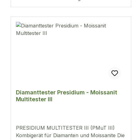
thermoelektrische Prüfspitze sorgt für einen
konstanten Druck zwischen Prüfspitze und
Edelstein Testet Steine ab 0,02 ct Digitale
Leuchtanzeige des Testergebnisses
Akustische Metallwarnanzeige Batteriebetrieb
mit 3 Stück AAA (LR03) oder mit optional
erhältlichem Adapte
Diamanttester Presidium - Moissanit
Multitester III
PRESIDIUM MULTITESTER III (PMuT III)
Kombigerät für Diamanten und Moissanite Die