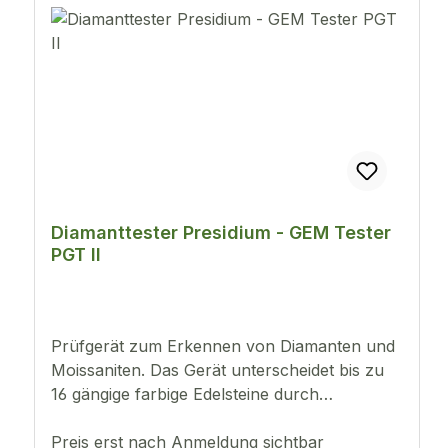
Akustische Metallwarnanzeige Batteriebetrieb
mit 3 Stück AAA (LR03) oder mit optional
erhältlichem Adapte
Diamanttester Presidium - GEM Tester
PGT II
Prüfgerät zum Erkennen von Diamanten und
Moissaniten. Das Gerät unterscheidet bis zu
16 gängige farbige Edelsteine durch
Wärmeleitfähigkeit.Konstante und zuverlässige
Ergebnisse bei jeder Messung Federnde,
Preis erst nach Anmeldung sichtbar