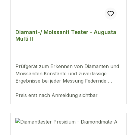
Diamant-/ Moissanit Tester - Augusta
Multi II
Prüfgerät zum Erkennen von Diamanten und
Moissaniten.Konstante und zuverlässige
Ergebnisse bei jeder Messung Federnde,
thermoelektrische Prüfspitze sorgt für einen
konstanten Druck zwischen Prüfspitze und
Preis erst nach Anmeldung sichtbar
Edelstein Testet Steine ab 0,02 ct Digitale
Leuchtanzeige des Testergebnisses
Akustische Metallwarnanzeige Batteriebetrieb
mit 3 Stück AAA (LR03) oder mit optional
erhältlichem Adapte