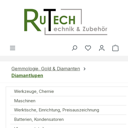
Zum Hauptinhalt springen
Du hast 0 Produ
Ware
Gemmologie, Gold & Diamanten
Diamantlupen
Werkzeuge, Chemie
Maschinen
Werktische, Einrichtung, Preisauszeichnung
Batterien, Kondensatoren