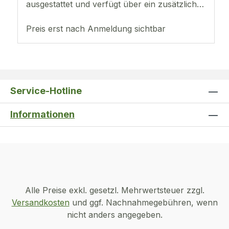
ausgestattet und verfügt über ein zusätzliches
UV-Punktlicht.Die Lupe wird im Lederetui
geliefert.Linsendurchmesser 21 mm10-fach
Preis erst nach Anmeldung sichtbar
VergrößerungLED-Tageslicht BeleuchtungUV-
Beleuchtung
Service-Hotline
Informationen
Alle Preise exkl. gesetzl. Mehrwertsteuer zzgl.
Versandkosten
und ggf. Nachnahmegebühren, wenn
nicht anders angegeben.