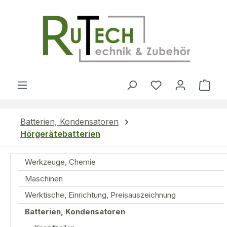
Zum Hauptinhalt springen
Du hast 0 Produ
Ware
Batterien, Kondensatoren
Hörgerätebatterien
Werkzeuge, Chemie
Maschinen
Werktische, Einrichtung, Preisauszeichnung
Batterien, Kondensatoren