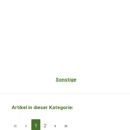
Sonstige
Artikel in dieser Kategorie:
Seite
Seite
1
2