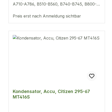
A710-A786, B510-B560, B740-B745, B800-
B910, C650, C651, C660, E510-E870, H410-
Preis erst nach Anmeldung sichtbar
H461, BR10 Miyota 7W71, BR10
Kondensator, Accu, Citizen 295-67
MT416S