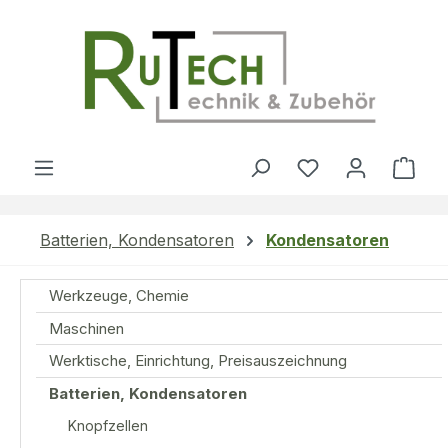
Zum Hauptinhalt springen
Du hast 0 Produ
Ware
Batterien, Kondensatoren
Kondensatoren
Werkzeuge, Chemie
Maschinen
Werktische, Einrichtung, Preisauszeichnung
Batterien, Kondensatoren
Knopfzellen