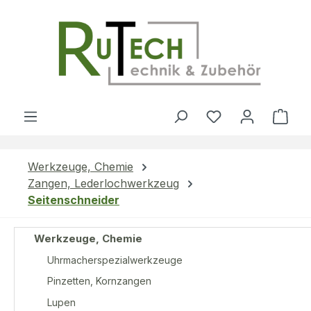
Zum Hauptinhalt springen
Du hast 0 Produ
Ware
Werkzeuge, Chemie
Zangen, Lederlochwerkzeug
Seitenschneider
Werkzeuge, Chemie
Uhrmacherspezialwerkzeuge
Pinzetten, Kornzangen
Lupen