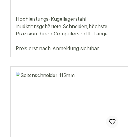
Hochleistungs-Kugellagerstahl,
inudktionsgehärtete Schneiden,höchste
Präzision durch Computerschliff, Länge
130mmSchneideleistung:hart: bis
0,4mmweich: bis 2,0mm
Preis erst nach Anmeldung sichtbar