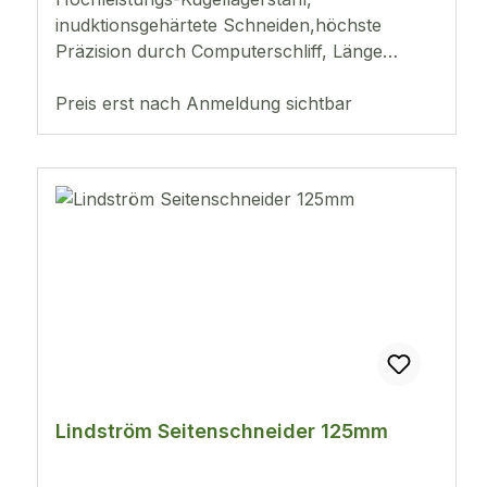
inudktionsgehärtete Schneiden,höchste
Präzision durch Computerschliff, Länge
110mmSchneideleistung:hart: bis 0,4mmweich:
bis 2,0mm
Preis erst nach Anmeldung sichtbar
Lindström Seitenschneider 125mm