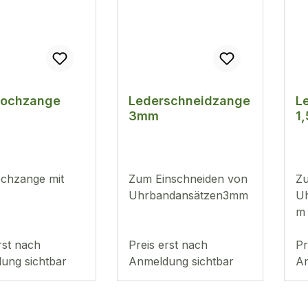
lochzange
Lederschneidzange
L
3mm
1
ochzange mit
Zum Einschneiden von
Zu
Uhrbandansätzen3mm
Uh
m
rst nach
Preis erst nach
Pr
ung sichtbar
Anmeldung sichtbar
An