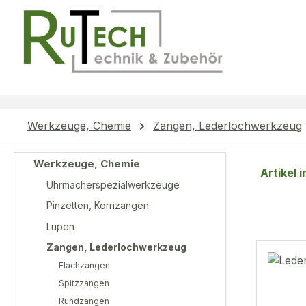
m Hauptinhalt springen
Zur Suche springen
Zur Hauptnavigation springen
Werkzeuge, Chemie
Zangen, Lederlochwerkzeug
Werkzeuge, Chemie
Artikel 
Uhrmacherspezialwerkzeuge
Pinzetten, Kornzangen
Lupen
Zangen, Lederlochwerkzeug
Flachzangen
Spitzzangen
Rundzangen