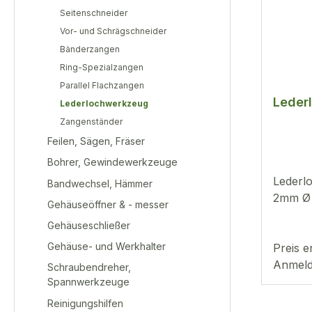
Seitenschneider
Vor- und Schrägschneider
Bänderzangen
Ring-Spezialzangen
Parallel Flachzangen
Leder
Lederlochwerkzeug
Zangenständer
Feilen, Sägen, Fräser
Bohrer, Gewindewerkzeuge
Lederl
Bandwechsel, Hämmer
2mm Ø
Gehäuseöffner & - messer
Gehäuseschließer
Gehäuse- und Werkhalter
Preis e
Anmeld
Schraubendreher,
Spannwerkzeuge
Reinigungshilfen