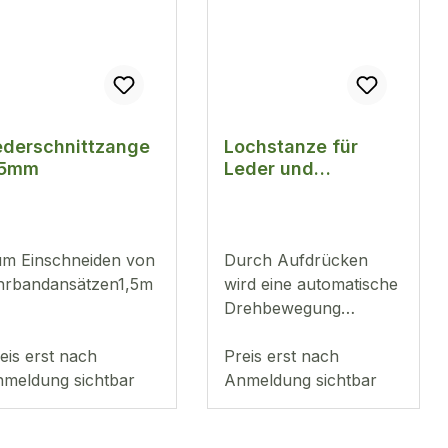
ederschnittzange
Lochstanze für
,5mm
Leder und
Kautschukbänder
m Einschneiden von
Durch Aufdrücken
rbandansätzen1,5m
wird eine automatische
Drehbewegung
durchgeführt. Dadurch
eis erst nach
entstehen exakt
Preis erst nach
meldung sichtbar
geschnittene Löcher. 6
Anmeldung sichtbar
runde Einsätze: Ø 1,0 /
1,5 / 2,0 / 3,0 / 3,5 /