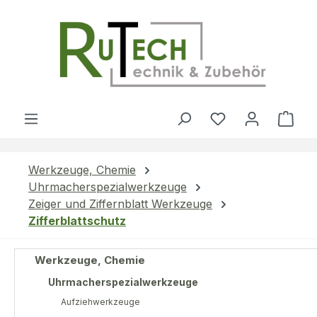
Zum Hauptinhalt springen
Du hast 0 Produ
Ware
Werkzeuge, Chemie
Uhrmacherspezialwerkzeuge
Zeiger und Ziffernblatt Werkzeuge
Zifferblattschutz
Werkzeuge, Chemie
Uhrmacherspezialwerkzeuge
Aufziehwerkzeuge