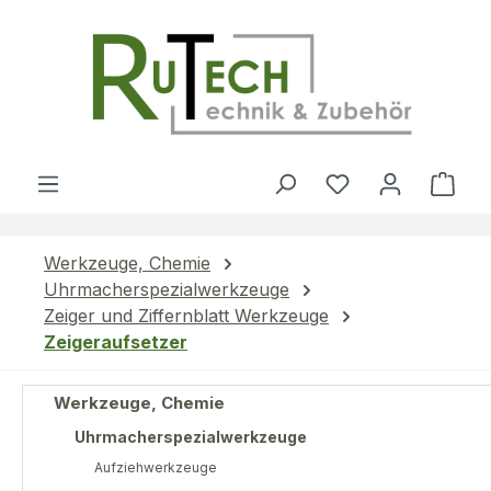
Zum Hauptinhalt springen
Du hast 0 Produ
Ware
Werkzeuge, Chemie
Uhrmacherspezialwerkzeuge
Zeiger und Ziffernblatt Werkzeuge
Zeigeraufsetzer
Werkzeuge, Chemie
Uhrmacherspezialwerkzeuge
Aufziehwerkzeuge