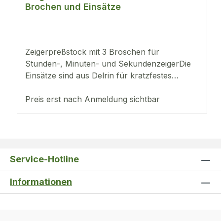
Brochen und Einsätze
Zeigerpreßstock mit 3 Broschen für
Stunden-, Minuten- und SekundenzeigerDie
Einsätze sind aus Delrin für kratzfestes
Aufsetzen.Geeignet für Weckhalter mit
Basis Ø 31 mm.
Preis erst nach Anmeldung sichtbar
Service-Hotline
Informationen