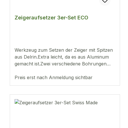
Zeigeraufsetzer 3er-Set ECO
Werkzeug zum Setzen der Zeiger mit Spitzen
aus Delrin.Extra leicht, da es aus Aluminum
gemacht ist.Zwei verschiedene Bohrungen
pro Werkzeuggrau (0,50 und 1,00 mm)rot
(0,80 und 3,50 mm flach)blau (1,50 und 2,00
Preis erst nach Anmeldung sichtbar
mm)