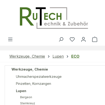
Zum Hauptinhalt springen
Du hast 0 Produ
Ware
Werkzeuge, Chemie
Lupen
ECO
Werkzeuge, Chemie
Uhrmacherspezialwerkzeuge
Pinzetten, Kornzangen
Lupen
Bergeon
Sternkreuz