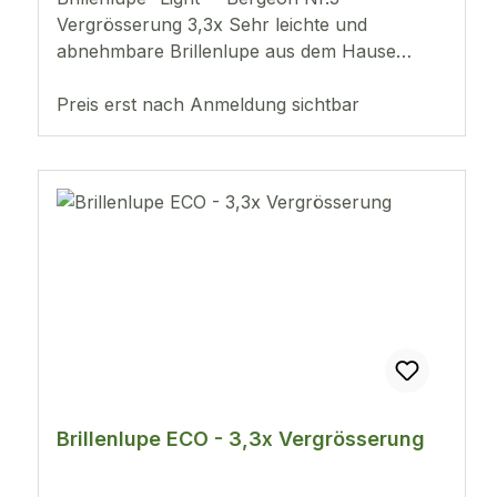
Vergrösserung 3,3x Sehr leichte und
abnehmbare Brillenlupe aus dem Hause
Bergeon mit gummierter Klammer. Durch das
extrem leichte Gewicht von nur 8g, lässt sich
Preis erst nach Anmeldung sichtbar
diese sehr angenehm und lange
tragen.Universal Brillenlupe für links oder
rechts.
Brillenlupe ECO - 3,3x Vergrösserung