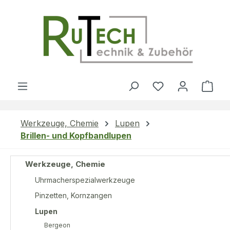
Zum Hauptinhalt springen
Du hast 0 Produ
Ware
Werkzeuge, Chemie
Lupen
Brillen- und Kopfbandlupen
Werkzeuge, Chemie
Uhrmacherspezialwerkzeuge
Pinzetten, Kornzangen
Lupen
Bergeon