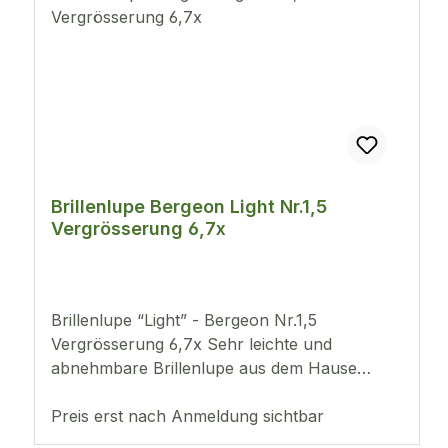
Brillenlupe Bergeon Light Nr.1,5
Vergrösserung 6,7x
Brillenlupe “Light” - Bergeon Nr.1,5
Vergrösserung 6,7x Sehr leichte und
abnehmbare Brillenlupe aus dem Hause
Bergeon mit gummierter Klammer. Durch das
extrem leichte Gewicht von nur 8g, lässt sich
Preis erst nach Anmeldung sichtbar
diese sehr angenehm und lange