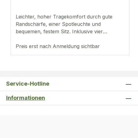
Leichter, hoher Tragekomfort durch gute
Randschärfe, einer Spotleuchte und
bequemen, festem Sitz. Inklusive vier
wechselbaren, leicht schwenkbaren
Kunststofflinsen.Vergrößerungen:1,2-fach1,8-
Preis erst nach Anmeldung sichtbar
fach2,5-fach3,5-fach
Service-Hotline
Informationen