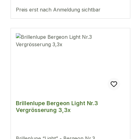
Bergeon mit gummierter Klammer. Durch das
extrem leichte Gewicht von nur 8g, lässt sich
Preis erst nach Anmeldung sichtbar
diese sehr angenehm und lange
tragen.Universal Brillenlupe für links oder
rechts.
Brillenlupe Bergeon Light Nr.3
Vergrösserung 3,3x
Brillenlupe “Light” - Bergeon Nr.3