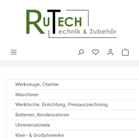
Zum Hauptinhalt springen
Du hast 0 Produ
Ware
Werkzeuge, Chemie
Maschinen
Werktische, Einrichtung, Preisauszeichnung
Batterien, Kondensatoren
Uhrenersatzteile
Klein- & Großuhrwerke