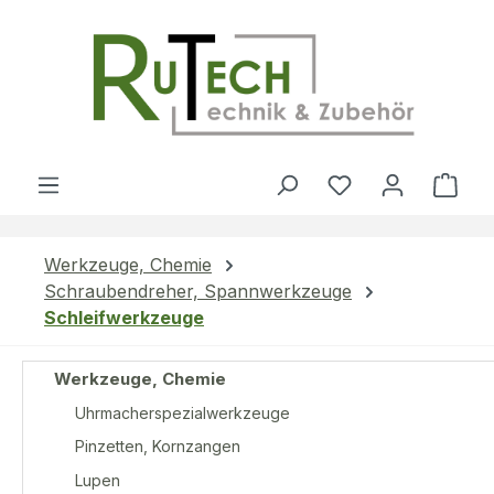
Zum Hauptinhalt springen
Du hast 0 Produ
Ware
Werkzeuge, Chemie
Schraubendreher, Spannwerkzeuge
Schleifwerkzeuge
Werkzeuge, Chemie
Uhrmacherspezialwerkzeuge
Pinzetten, Kornzangen
Lupen