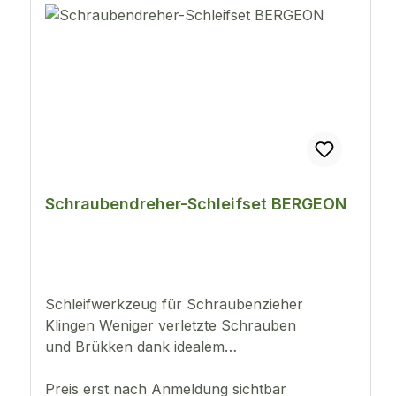
Schraubendreher-Schleifset BERGEON
Schleifwerkzeug für Schraubenzieher
Klingen Weniger verletzte Schrauben
und Brükken dank idealem
Klingen.Schleifmöglichkeit für alle Schrau-
benzieher. Eigenschaften : - Ideales
Preis erst nach Anmeldung sichtbar