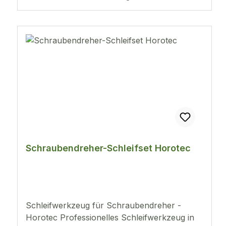
Schraubenzieherprofil.- Leichte und genaue
Einstellung der Profilbreite entsprechend der
Schraubenart.- Schnellwechsel von
einem Schraubenzieher zum andern .-
Ersetzen der runden und Vierkant-Steine.
Schraubendreher-Schleifset Horotec
Schleifwerkzeug für Schraubendreher -
Horotec Professionelles Schleifwerkzeug in