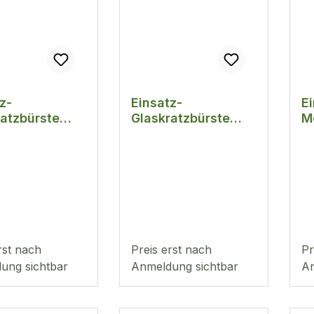
z-
Einsatz-
Ei
ratzbürste
Glaskratzbürste
M
4mm
4
rst nach
Preis erst nach
Pr
ung sichtbar
Anmeldung sichtbar
An