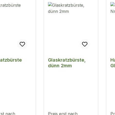
ratzbürste
Glaskratzbürste,
H
dünn 2mm
G
rst nach
Preis erst nach
Pr