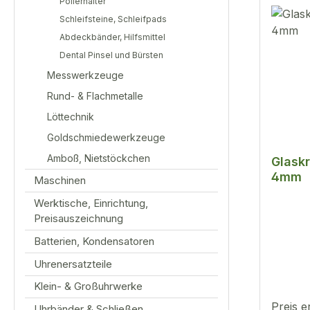
Polierhalter
Schleifsteine, Schleifpads
Abdeckbänder, Hilfsmittel
Dental Pinsel und Bürsten
Messwerkzeuge
Rund- & Flachmetalle
Löttechnik
Goldschmiedewerkzeuge
Amboß, Nietstöckchen
Glask
4mm
Maschinen
Werktische, Einrichtung,
Preisauszeichnung
Batterien, Kondensatoren
Uhrenersatzteile
Klein- & Großuhrwerke
Preis e
Uhrbänder & Schließen