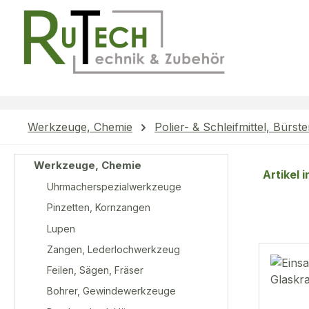
m Hauptinhalt springen
Zur Suche springen
Zur Hauptnavigation springen
Werkzeuge, Chemie
Polier- & Schleifmittel, Bürst
Werkzeuge, Chemie
Artikel 
Uhrmacherspezialwerkzeuge
Pinzetten, Kornzangen
Lupen
Zangen, Lederlochwerkzeug
Feilen, Sägen, Fräser
Bohrer, Gewindewerkzeuge