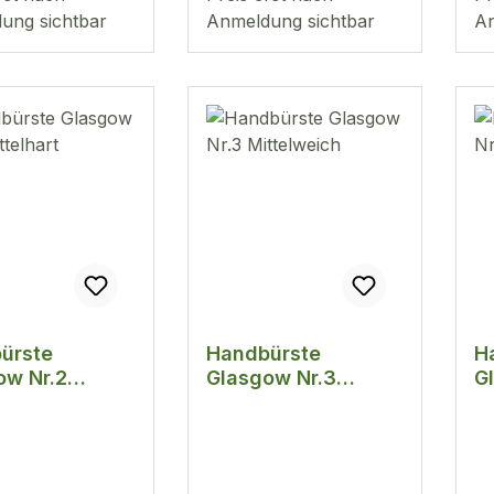
ung sichtbar
Anmeldung sichtbar
An
ürste
Handbürste
H
ow Nr.2
Glasgow Nr.3
G
hart
Mittelweich