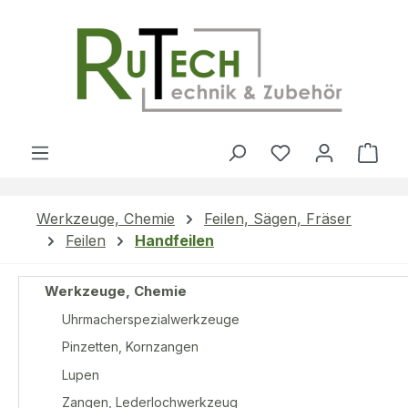
Zum Hauptinhalt springen
Du hast 0 Produ
Ware
Werkzeuge, Chemie
Feilen, Sägen, Fräser
Feilen
Handfeilen
Werkzeuge, Chemie
Uhrmacherspezialwerkzeuge
Pinzetten, Kornzangen
Lupen
Zangen, Lederlochwerkzeug