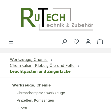
Zum Hauptinhalt springen
Du hast 0 Produ
Ware
Werkzeuge, Chemie
Chemikalien, Kleber, Öle und Fette
Leuchtpasten und Zeigerlacke
Werkzeuge, Chemie
Uhrmacherspezialwerkzeuge
Pinzetten, Kornzangen
Lupen