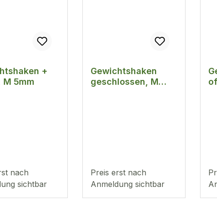
htshaken +
Gewichtshaken
G
, M 5mm
geschlossen, M
o
5mm
rst nach
Preis erst nach
Pr
ung sichtbar
Anmeldung sichtbar
An