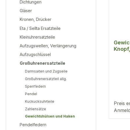
Dichtungen
Gläser
Kronen, Drücker
Eta / Sellta Ersatzteile
Kleinuhrersatzteile
Gewic
Aufzugswellen, Verlängerung
Knopf
Aufzugschlüssel
Großuhrenersatzteile
Darmsaiten und Zugseile
Großuhrenersatzteil allg.
Sperrfedern
Pendel
Kuckucksuhrteile
Preis e
Zahlensätze
Anmeld
Gewichtshülsen und Haken
Pendelfedern