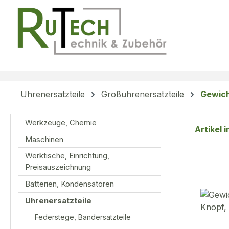
m Hauptinhalt springen
Zur Suche springen
Zur Hauptnavigation springen
Uhrenersatzteile
Großuhrenersatzteile
Gewich
Werkzeuge, Chemie
Artikel 
Maschinen
Werktische, Einrichtung,
Preisauszeichnung
Batterien, Kondensatoren
Uhrenersatzteile
Federstege, Bandersatzteile