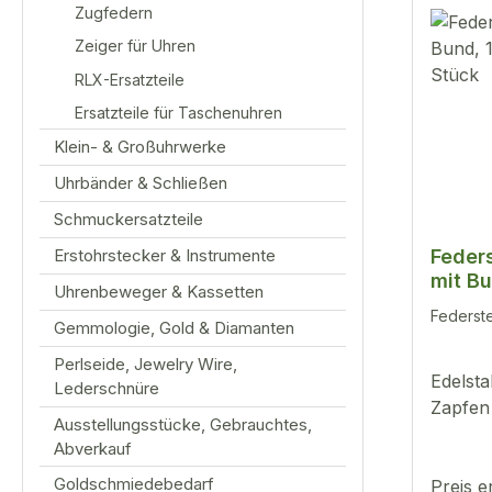
Zugfedern
Zeiger für Uhren
RLX-Ersatzteile
Ersatzteile für Taschenuhren
Klein- & Großuhrwerke
Uhrbänder & Schließen
Schmuckersatzteile
Feder
Erstohrstecker & Instrumente
mit B
Uhrenbeweger & Kassetten
100 S
Federst
Gemmologie, Gold & Diamanten
Perlseide, Jewelry Wire,
Edelsta
Lederschnüre
Zapfen
Ausstellungsstücke, Gebrauchtes,
Abverkauf
Goldschmiedebedarf
Preis e