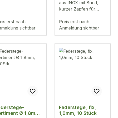
aus INOX mit Bund,
kurzer Zapfen für
Schließen Abmessung
eis erst nach
en: Ø
Preis erst nach
meldung sichtbar
1,20mm
Anmeldung sichtbar
8 mm - 25 mm
Inhalt: 180 Stück
ederstege-
Federstege, fix,
ortiment Ø 1,8mm,
1,0mm, 10 Stück