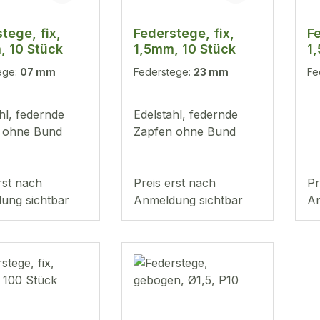
tege, fix,
Federstege, fix,
Fe
, 10 Stück
1,5mm, 10 Stück
1
ege:
07 mm
Federstege:
23 mm
Fe
hl, federnde
Edelstahl, federnde
 ohne Bund
Zapfen ohne Bund
rst nach
Preis erst nach
Pr
ung sichtbar
Anmeldung sichtbar
An