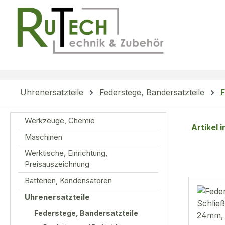
m Hauptinhalt springen
Zur Suche springen
Zur Hauptnavigation springen
Uhrenersatzteile
Federstege, Bandersatzteile
Werkzeuge, Chemie
Artikel 
Maschinen
Werktische, Einrichtung,
Preisauszeichnung
Batterien, Kondensatoren
Uhrenersatzteile
Federstege, Bandersatzteile