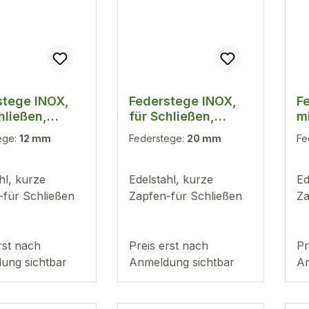
stege INOX,
Federstege INOX,
F
hließen,
für Schließen,
m
, 8-24mm, 10
1,5mm, 8-24mm, 10
1
ege:
12 mm
Federstege:
20 mm
Fe
Stück
hl, kurze
Edelstahl, kurze
Ed
-für Schließen
Zapfen-für Schließen
Za
rst nach
Preis erst nach
Pr
ung sichtbar
Anmeldung sichtbar
An