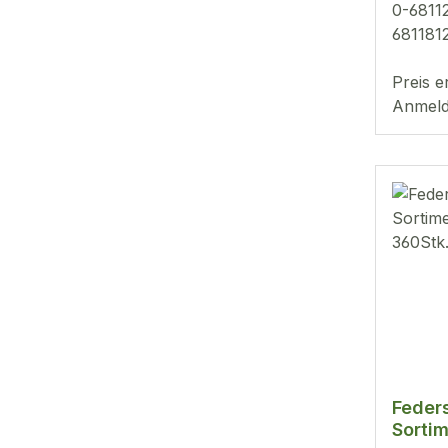
0-6811
681181
68124
Preis e
Anmeld
Feder
Sorti