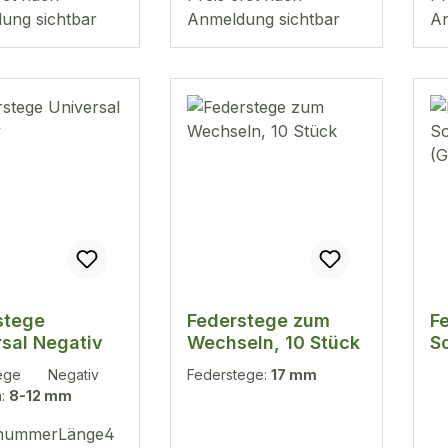
ung sichtbar
Anmeldung sichtbar
An
stege
Federstege zum
F
rsal Negativ
Wechseln, 10 Stück
So
(G
tege Negativ
Federstege:
17 mm
a:
8-12 mm
lnummerLänge4