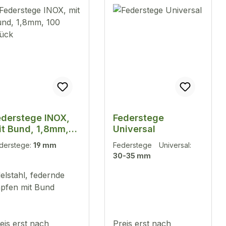
ederstege INOX,
Federstege
it Bund, 1,8mm,
Universal
00 Stück
derstege:
19 mm
Federstege Universal:
30-35 mm
elstahl, federnde
pfen mit Bund
eis erst nach
Preis erst nach