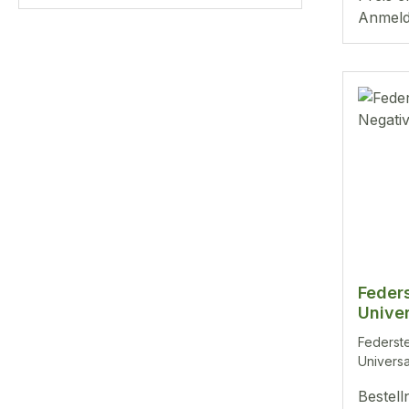
Anmeld
Feder
Unive
Feders
Univers
Bestel