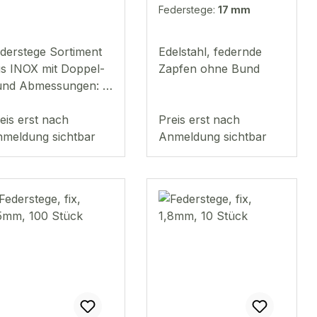
60Stk.
Federstege:
17 mm
derstege Sortiment
Edelstahl, federnde
s INOX mit Doppel-
Zapfen ohne Bund
nd Abmessungen: Ø
1,80mm
 mm - 24 mm
eis erst nach
Preis erst nach
halt: 360 Stück
meldung sichtbar
Anmeldung sichtbar