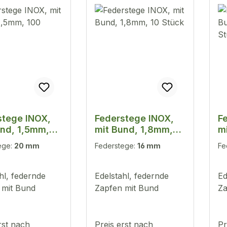
stege INOX,
Federstege INOX,
F
und, 1,5mm,
mit Bund, 1,8mm,
m
tück
10 Stück
1
ege:
20 mm
Federstege:
16 mm
Fe
hl, federnde
Edelstahl, federnde
Ed
 mit Bund
Zapfen mit Bund
Za
rst nach
Preis erst nach
Pr