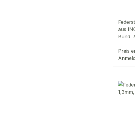
360St
Feders
aus IN
Bund 
Ø
1
Preis e
7 mm 
Anmeld
Inhalt: