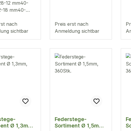
28-12 mm40-
2-18 mm40-
18-24 mm
rst nach
Preis erst nach
Pr
ung sichtbar
Anmeldung sichtbar
An
stege-
Federstege-
F
ment Ø 1,3mm,
Sortiment Ø 1,5mm,
S