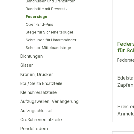
Bandhülsen und Drahtstiften
Bandstifte mit Presssitz
Federstege
Open-End-Pins
Stege für Sicherheitsbügel
Schrauben für Uhrarmbänder
Feder
Schraub-Mittelbandstege
für Sc
Dichtungen
1,2mm
Federst
Stück
Gläser
Kronen, Drücker
Edelsta
Eta / Sellta Ersatzteile
Zapfen
Kleinuhrersatzteile
Aufzugswellen, Verlängerung
Preis e
Aufzugschlüssel
Anmeld
Großuhrenersatzteile
Pendelfedern