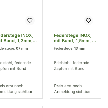
ederstege INOX,
Federstege INOX,
it Bund, 1,3mm,
mit Bund, 1,5mm, 10
0 Stück
Stück
derstege:
07 mm
Federstege:
13 mm
elstahl, federnde
Edelstahl, federnde
pfen mit Bund
Zapfen mit Bund
eis erst nach
Preis erst nach
meldung sichtbar
Anmeldung sichtbar