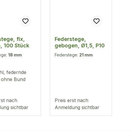
tege, fix,
Federstege,
, 100 Stück
gebogen, Ø1,5, P10
ege:
18 mm
Federstege:
21 mm
hl, federnde
 ohne Bund
rst nach
Preis erst nach
ung sichtbar
Anmeldung sichtbar