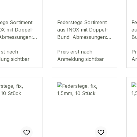
k.
360Stk.
3
tege Sortiment
Federstege Sortiment
Fe
OX mit Doppel-
aus INOX mit Doppel-
au
Abmessungen:
Bund Abmessungen:
Bu
Ø
,30mm
rst nach
1,50mm
Preis erst nach
7
Pr
- 24 mm
ung sichtbar
7 mm - 24 mm
Anmeldung sichtbar
In
An
 360 Stück
Inhalt: 360 Stück