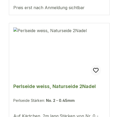
50.65mmNr. 60.70mmNr. 70.75mmNr.
80.80mmNr. 100.90mmNr. 120.98mmNr.
Preis erst nach Anmeldung sichtbar
141.02mmNr. 161.05mm
Perlseide weiss, Naturseide 2Nadel
Perlseide Stärken:
No. 2 - 0.45mm
Auf Kärtchen, 2m lang.Stärken von Nr. 0 -