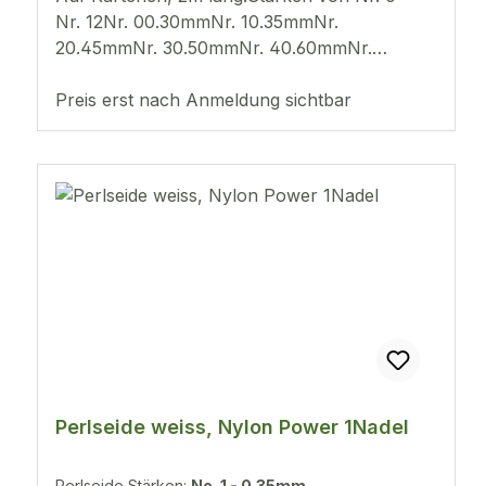
Nr. 12Nr. 00.30mmNr. 10.35mmNr.
20.45mmNr. 30.50mmNr. 40.60mmNr.
50.65mmNr. 60.70mmNr. 70.75mmNr.
80.80mmNr. 100.90mmNr. 120.98mm
Preis erst nach Anmeldung sichtbar
Perlseide weiss, Nylon Power 1Nadel
Perlseide Stärken:
No. 1 - 0.35mm