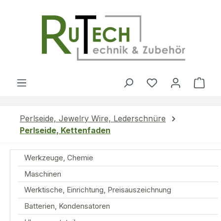
Zum Hauptinhalt springen
Du hast 0 Produ
Ware
Perlseide, Jewelry Wire, Lederschnüre
Perlseide, Kettenfaden
Werkzeuge, Chemie
Maschinen
Werktische, Einrichtung, Preisauszeichnung
Batterien, Kondensatoren