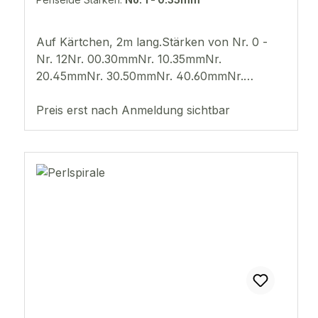
Auf Kärtchen, 2m lang.Stärken von Nr. 0 -
Nr. 12Nr. 00.30mmNr. 10.35mmNr.
20.45mmNr. 30.50mmNr. 40.60mmNr.
50.65mmNr. 60.70mmNr. 70.75mmNr.
80.80mmNr. 100.90mmNr. 120.98mm
Preis erst nach Anmeldung sichtbar