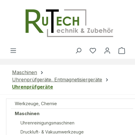
Zum Hauptinhalt springen
Du hast 0 Produ
Ware
Maschinen
Uhrenprüfgeräte, Entmagnetisiergeräte
Uhrenprüfgeräte
Werkzeuge, Chemie
Maschinen
Uhrenreinigungsmaschinen
Druckluft- & Vakuumwerkzeuge