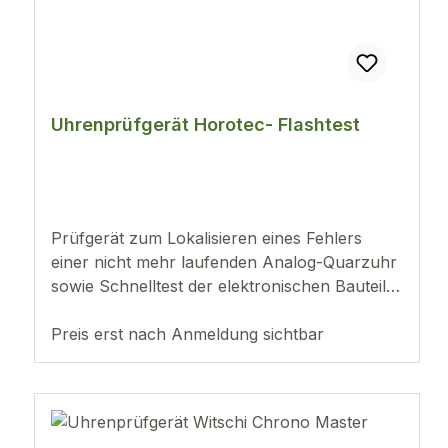
Uhrenprüfgerät Horotec- Flashtest
Prüfgerät zum Lokalisieren eines Fehlers
einer nicht mehr laufenden Analog-Quarzuhr
sowie Schnelltest der elektronischen Bauteile
mit folgenden Testmöglichkeiten:Batterietest
für alle Knopfzellen bis max. 3 Volt. Die
Preis erst nach Anmeldung sichtbar
Batterien werden unter Belastung
(Belastungswiderstand 1 kO) geprüft, und es
erfolgt eine gut/schlecht Anzeige mittels
LED.Kontrolle der Motorimpulse: Anzeige der