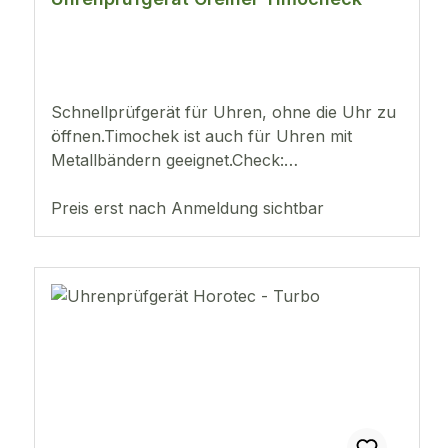
Schnellprüfgerät für Uhren, ohne die Uhr zu
öffnen.Timochek ist auch für Uhren mit
Metallbändern geeignet.Check:
SchrittschallmotorentestPush:
Wiederbelebung des Uhrwerks und Zeiger-
Preis erst nach Anmeldung sichtbar
Setz-KontrolleInkl. 230V Adapter