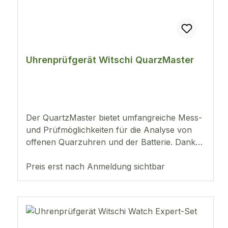
sich die Bedienung sehr komfortabel.
Messmöglichkeiten Ganggenauigkeit,
Stromverbrauch von Quarzuhren und -
werken Prüfung weiterer Komponenten wie
Spulenwiderstand, Batteriespannung und
Uhrenprüfgerät Witschi QuarzMaster
Isolation Datenblatt
Der QuartzMaster bietet umfangreiche Mess-
und Prüfmöglichkeiten für die Analyse von
offenen Quarzuhren und der Batterie. Dank
seiner schnellen und präzisen Messabläufen
ist er nicht nur für Service und Produktion
Preis erst nach Anmeldung sichtbar
unverzichtbar, sondern auch ein wichtiges
Messinstrument im Uhrenlabor. Das
kompakte Messgerät wird per USB-
Schnittstelle mit einem Anzeigegerät
verbunden. Mit den frei konfigurierbaren