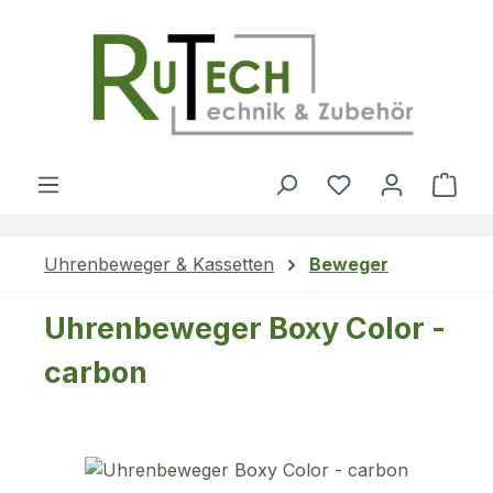
Zum Hauptinhalt springen
Du hast 0 Produ
Ware
Uhrenbeweger & Kassetten
Beweger
Uhrenbeweger Boxy Color -
carbon
Bildergalerie überspringen