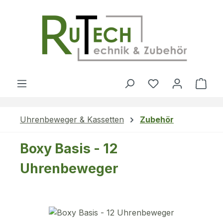
Zum Hauptinhalt springen
Du hast 0 Produ
Ware
Uhrenbeweger & Kassetten
Zubehör
Boxy Basis - 12
Uhrenbeweger
Bildergalerie überspringen