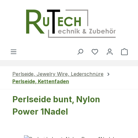
Zum Hauptinhalt springen
Du hast 0 Produ
Ware
Perlseide, Jewelry Wire, Lederschnüre
Perlseide, Kettenfaden
Perlseide bunt, Nylon
Power 1Nadel