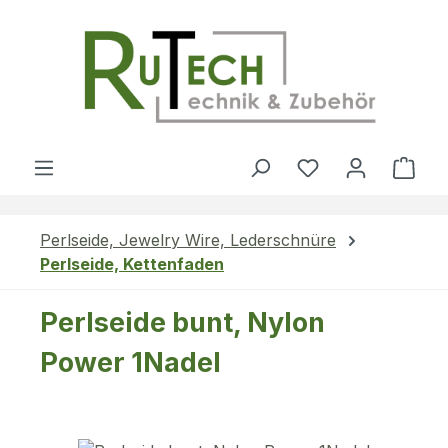
Zum Hauptinhalt springen
Du hast 0 Produ
Ware
Perlseide, Jewelry Wire, Lederschnüre
Perlseide, Kettenfaden
Perlseide bunt, Nylon
Power 1Nadel