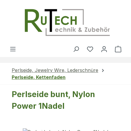
Zum Hauptinhalt springen
Du hast 0 Produ
Ware
Perlseide, Jewelry Wire, Lederschnüre
Perlseide, Kettenfaden
Perlseide bunt, Nylon
Power 1Nadel