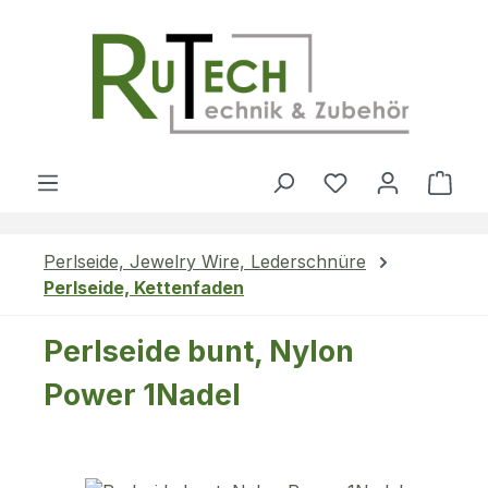
Zum Hauptinhalt springen
Du hast 0 Produ
Ware
Perlseide, Jewelry Wire, Lederschnüre
Perlseide, Kettenfaden
Perlseide bunt, Nylon
Power 1Nadel