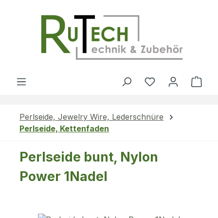
Zum Hauptinhalt springen
Du hast 0 Produ
Ware
Perlseide, Jewelry Wire, Lederschnüre
Perlseide, Kettenfaden
Perlseide bunt, Nylon
Power 1Nadel