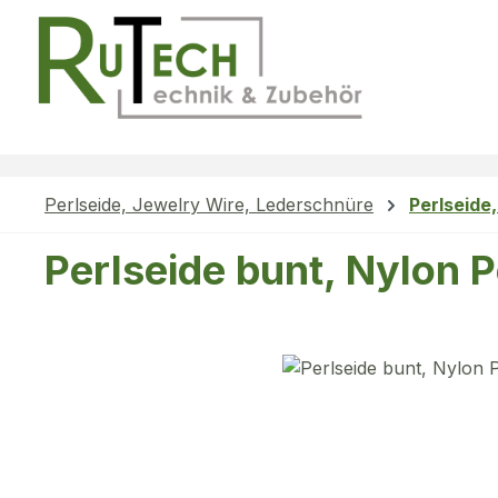
m Hauptinhalt springen
Zur Suche springen
Zur Hauptnavigation springen
Perlseide, Jewelry Wire, Lederschnüre
Perlseide
Perlseide bunt, Nylon 
Bildergalerie überspringen