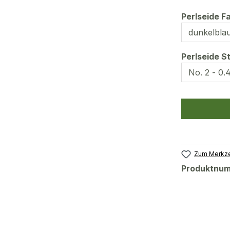
Perlseide F
Perlseide S
Zum Merkze
Produktnu