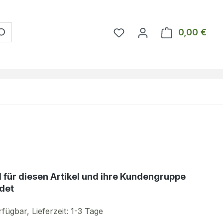
Du hast 0 Produkte auf 
0,00 €
Ware
d für diesen Artikel und ihre Kundengruppe
det
fügbar, Lieferzeit: 1-3 Tage