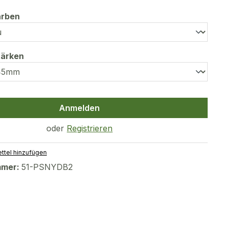
auswählen
arben
auswählen
tärken
Anmelden
oder
Registrieren
ttel hinzufügen
mmer:
51-PSNYDB2