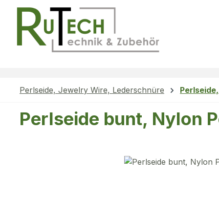
m Hauptinhalt springen
Zur Suche springen
Zur Hauptnavigation springen
Perlseide, Jewelry Wire, Lederschnüre
Perlseide
Perlseide bunt, Nylon 
Bildergalerie überspringen