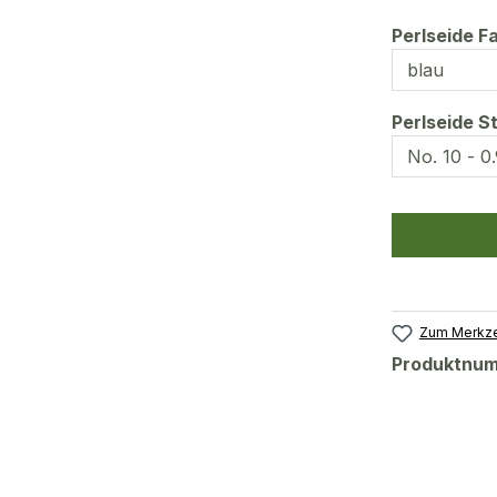
Perlseide F
Perlseide S
Zum Merkze
Produktnu