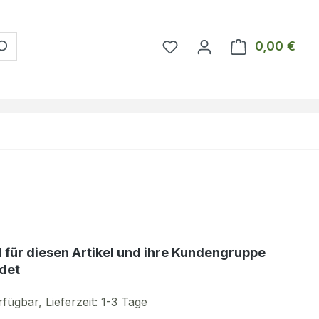
Du hast 0 Produkte auf 
0,00 €
Ware
d für diesen Artikel und ihre Kundengruppe
det
fügbar, Lieferzeit: 1-3 Tage