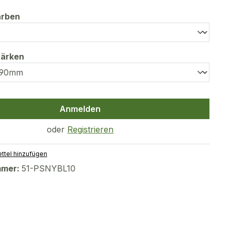
auswählen
arben
auswählen
tärken
Anmelden
oder
Registrieren
ttel hinzufügen
mmer:
51-PSNYBL10