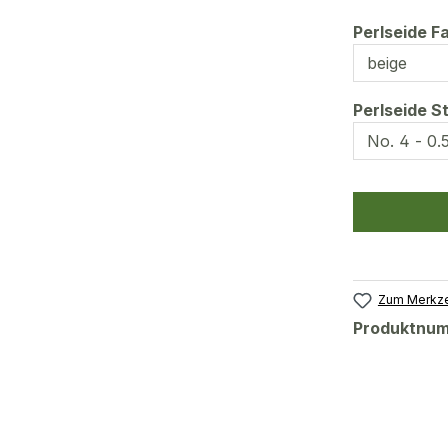
Perlseide F
Perlseide S
Zum Merkze
Produktnu