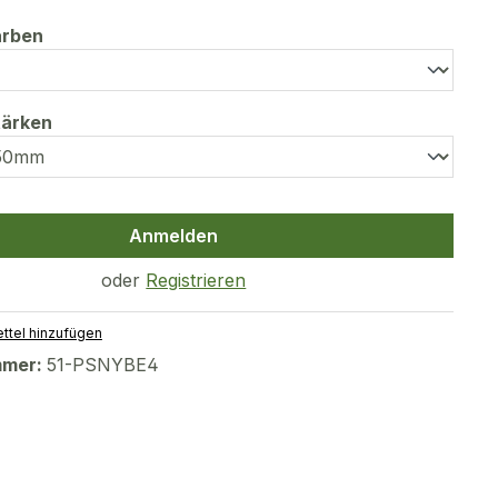
auswählen
arben
auswählen
tärken
Anmelden
oder
Registrieren
ttel hinzufügen
mmer:
51-PSNYBE4