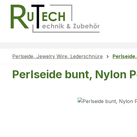
m Hauptinhalt springen
Zur Suche springen
Zur Hauptnavigation springen
Perlseide, Jewelry Wire, Lederschnüre
Perlseide
Perlseide bunt, Nylon 
Bildergalerie überspringen