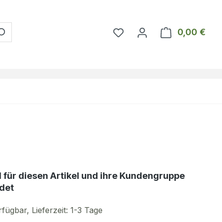
Du hast 0 Produkte auf 
0,00 €
Ware
d für diesen Artikel und ihre Kundengruppe
det
fügbar, Lieferzeit: 1-3 Tage