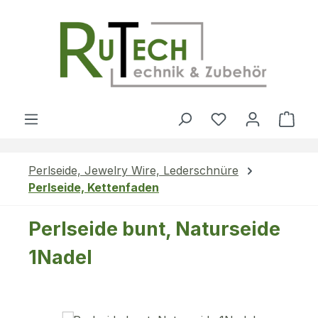
Zum Hauptinhalt springen
Du hast 0 Produ
Ware
Perlseide, Jewelry Wire, Lederschnüre
Perlseide, Kettenfaden
Perlseide bunt, Naturseide
1Nadel