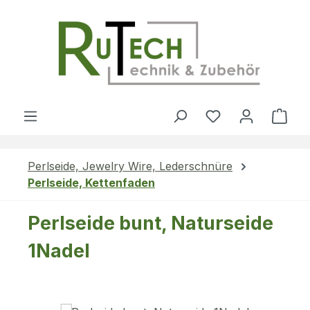
Zum Hauptinhalt springen
Du hast 0 Produ
Ware
Perlseide, Jewelry Wire, Lederschnüre
Perlseide, Kettenfaden
Perlseide bunt, Naturseide
1Nadel