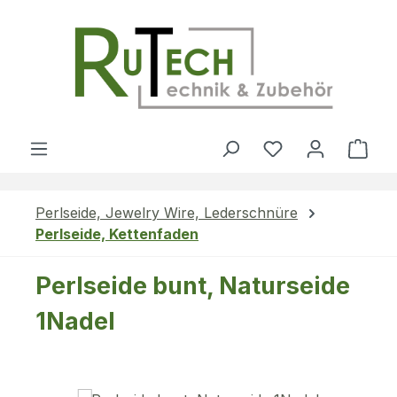
Zum Hauptinhalt springen
Du hast 0 Produ
Ware
Perlseide, Jewelry Wire, Lederschnüre
Perlseide, Kettenfaden
Perlseide bunt, Naturseide
1Nadel