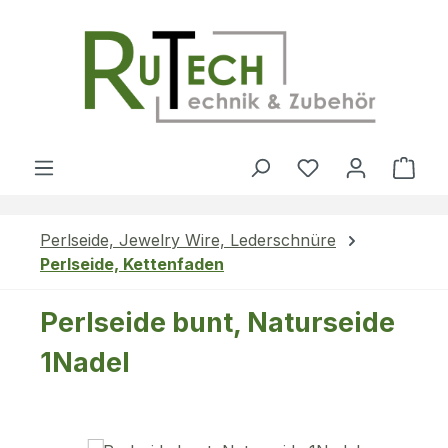
Zum Hauptinhalt springen
Du hast 0 Produ
Ware
Perlseide, Jewelry Wire, Lederschnüre
Perlseide, Kettenfaden
Perlseide bunt, Naturseide
1Nadel