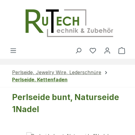
Zum Hauptinhalt springen
Du hast 0 Produ
Ware
Perlseide, Jewelry Wire, Lederschnüre
Perlseide, Kettenfaden
Perlseide bunt, Naturseide
1Nadel