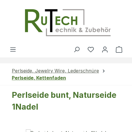
Zum Hauptinhalt springen
Du hast 0 Produ
Ware
Perlseide, Jewelry Wire, Lederschnüre
Perlseide, Kettenfaden
Perlseide bunt, Naturseide
1Nadel