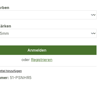
auswählen
arben
auswählen
tärken
Anmelden
oder
Registrieren
ttel hinzufügen
mmer:
51-PSNHR5