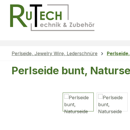
m Hauptinhalt springen
Zur Suche springen
Zur Hauptnavigation springen
Perlseide, Jewelry Wire, Lederschnüre
Perlseide
Perlseide bunt, Naturs
Bildergalerie überspringen