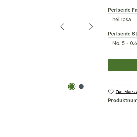
Perlseide F
Perlseide S
Zum Merkze
Produktnu