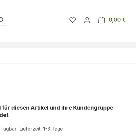
Du hast 0 Produkte auf 
0,00 €
Ware
d für diesen Artikel und ihre Kundengruppe
det
fügbar, Lieferzeit: 1-3 Tage