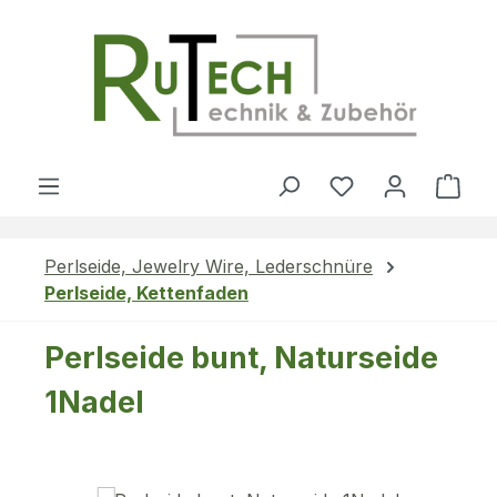
Zum Hauptinhalt springen
Du hast 0 Produ
Ware
Perlseide, Jewelry Wire, Lederschnüre
Perlseide, Kettenfaden
Perlseide bunt, Naturseide
1Nadel