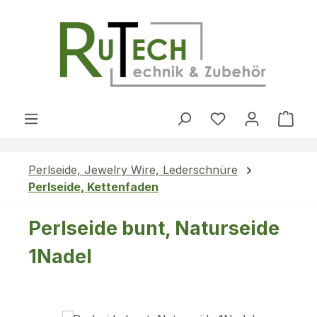
Zum Hauptinhalt springen
Du hast 0 Produ
Ware
Perlseide, Jewelry Wire, Lederschnüre
Perlseide, Kettenfaden
Perlseide bunt, Naturseide
1Nadel