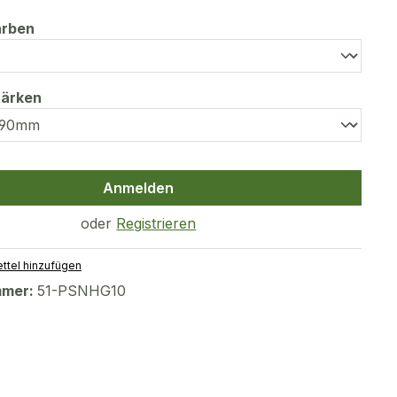
auswählen
arben
auswählen
tärken
Anmelden
oder
Registrieren
ttel hinzufügen
mmer:
51-PSNHG10