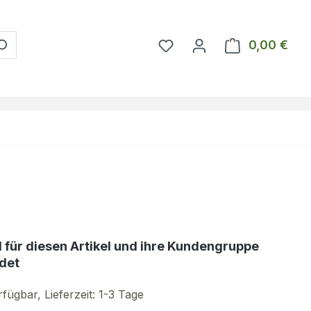
Du hast 0 Produkte auf 
0,00 €
Ware
d für diesen Artikel und ihre Kundengruppe
det
fügbar, Lieferzeit: 1-3 Tage