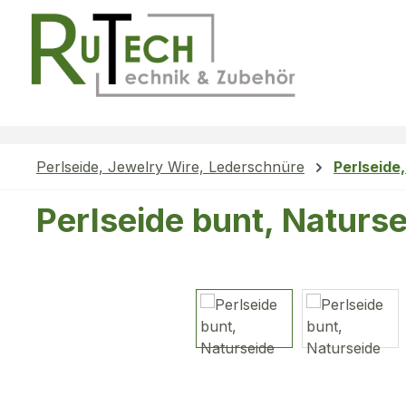
m Hauptinhalt springen
Zur Suche springen
Zur Hauptnavigation springen
Perlseide, Jewelry Wire, Lederschnüre
Perlseide
Perlseide bunt, Naturs
Bildergalerie überspringen