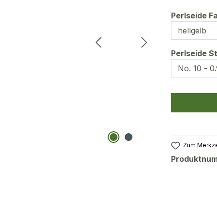
Perlseide F
Perlseide S
Zum Merkze
Produktnu