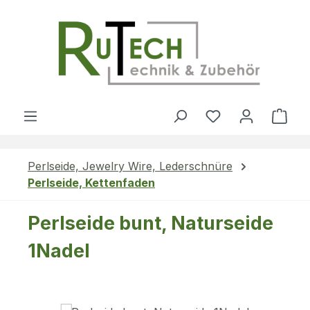
Zum Hauptinhalt springen
Du hast 0 Produ
Ware
Perlseide, Jewelry Wire, Lederschnüre
Perlseide, Kettenfaden
Perlseide bunt, Naturseide
1Nadel