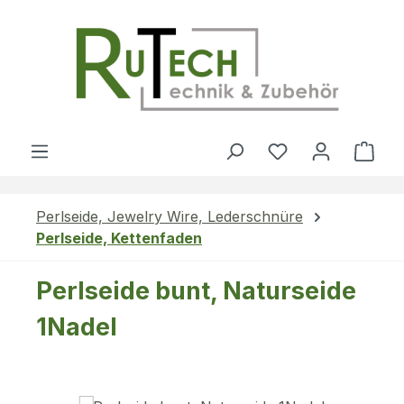
Zum Hauptinhalt springen
Du hast 0 Produ
Ware
Perlseide, Jewelry Wire, Lederschnüre
Perlseide, Kettenfaden
Perlseide bunt, Naturseide
1Nadel