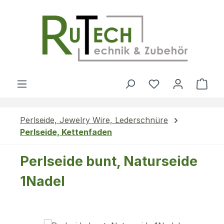
Zum Hauptinhalt springen
Du hast 0 Produ
Ware
Perlseide, Jewelry Wire, Lederschnüre
Perlseide, Kettenfaden
Perlseide bunt, Naturseide
1Nadel