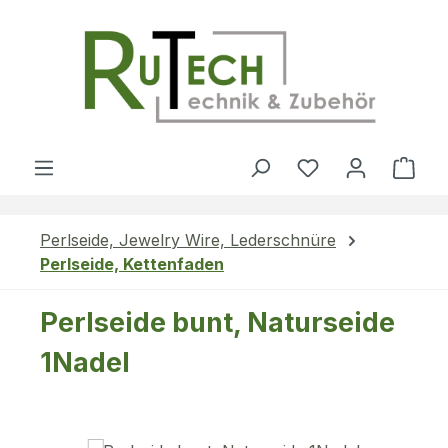
Zum Hauptinhalt springen
Du hast 0 Produ
Ware
Perlseide, Jewelry Wire, Lederschnüre
Perlseide, Kettenfaden
Perlseide bunt, Naturseide
1Nadel