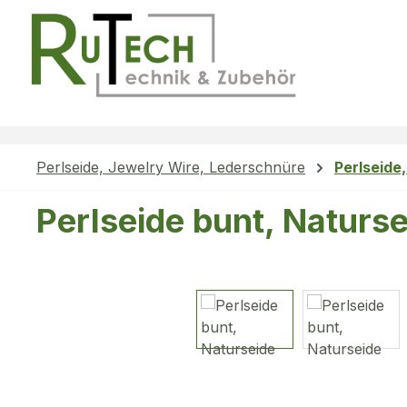
m Hauptinhalt springen
Zur Suche springen
Zur Hauptnavigation springen
Perlseide, Jewelry Wire, Lederschnüre
Perlseide
Perlseide bunt, Naturs
Bildergalerie überspringen