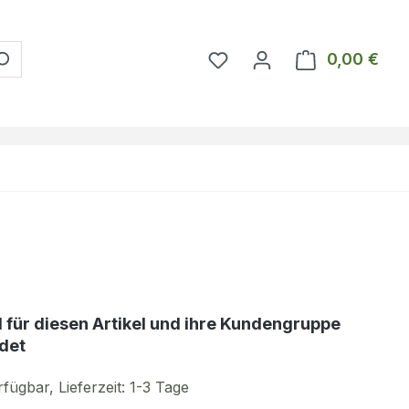
Du hast 0 Produkte auf 
0,00 €
Ware
d für diesen Artikel und ihre Kundengruppe
det
fügbar, Lieferzeit: 1-3 Tage