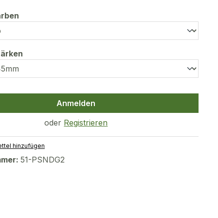
auswählen
arben
auswählen
tärken
Anmelden
oder
Registrieren
ttel hinzufügen
mmer:
51-PSNDG2