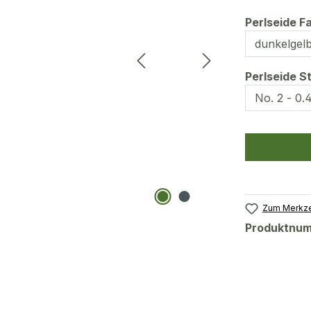
Perlseide F
Perlseide S
Zum Merkze
Produktnu