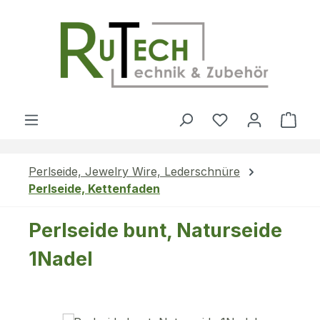
Zum Hauptinhalt springen
Du hast 0 Produ
Ware
Perlseide, Jewelry Wire, Lederschnüre
Perlseide, Kettenfaden
Perlseide bunt, Naturseide
1Nadel