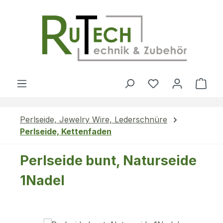
Zum Hauptinhalt springen
Du hast 0 Produ
Ware
Perlseide, Jewelry Wire, Lederschnüre
Perlseide, Kettenfaden
Perlseide bunt, Naturseide
1Nadel