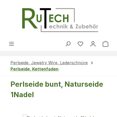
Zum Hauptinhalt springen
Du hast 0 Produ
Ware
Perlseide, Jewelry Wire, Lederschnüre
Perlseide, Kettenfaden
Perlseide bunt, Naturseide
1Nadel