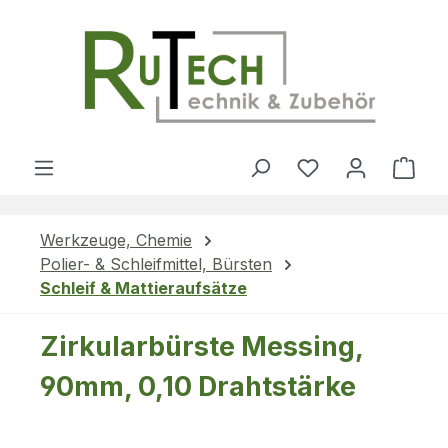
Zum Hauptinhalt springen
Du hast 0 Produ
Ware
Werkzeuge, Chemie
Polier- & Schleifmittel, Bürsten
Schleif & Mattieraufsätze
Zirkularbürste Messing,
90mm, 0,10 Drahtstärke