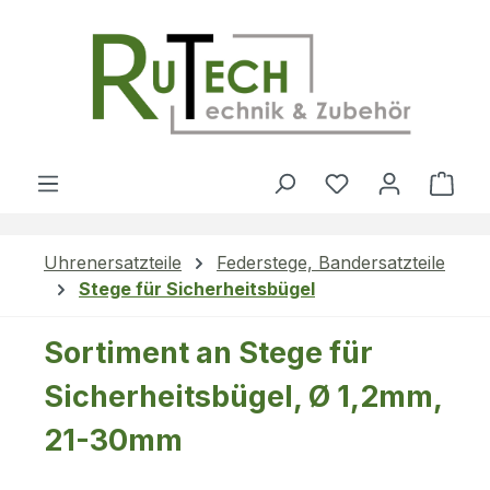
Zum Hauptinhalt springen
Du hast 0 Produ
Ware
Uhrenersatzteile
Federstege, Bandersatzteile
Stege für Sicherheitsbügel
Sortiment an Stege für
Sicherheitsbügel, Ø 1,2mm,
21-30mm